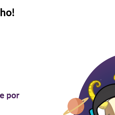
ho!
le por