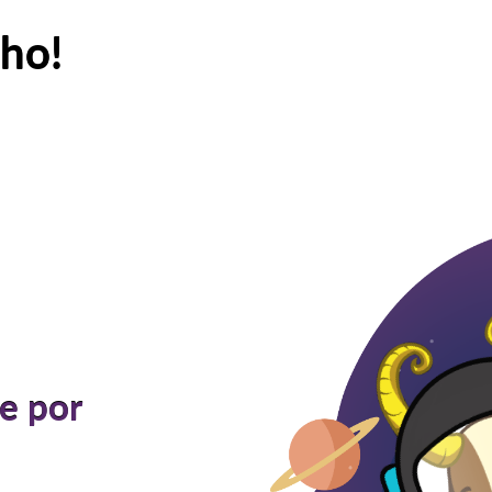
ho!
le por